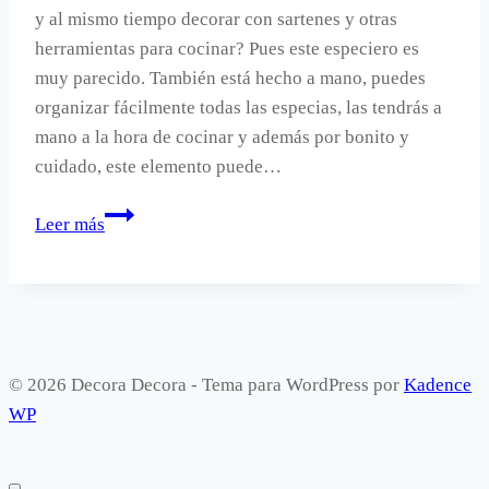
y al mismo tiempo decorar con sartenes y otras
herramientas para cocinar? Pues este especiero es
muy parecido. También está hecho a mano, puedes
organizar fácilmente todas las especias, las tendrás a
mano a la hora de cocinar y además por bonito y
cuidado, este elemento puede…
Una
Leer más
decorativa
idea
para
las
especias
© 2026 Decora Decora - Tema para WordPress por
Kadence
en
WP
la
cocina.