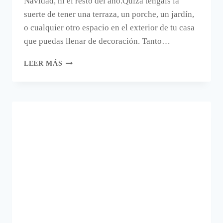
Navidad, ni el resto del año.Quizá tengáis la
suerte de tener una terraza, un porche, un jardín,
o cualquier otro espacio en el exterior de tu casa
que puedas llenar de decoración. Tanto…
EN
LEER MÁS
NAVIDAD,
NO
OLVIDES
DECORAR
LOS
EXTERIORES.