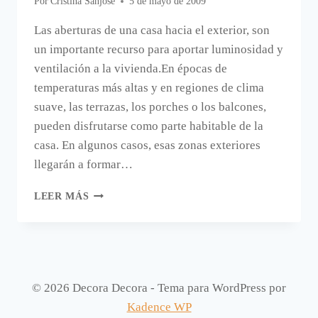
Por
Cristina Sanjose
5 de mayo de 2009
Las aberturas de una casa hacia el exterior, son
un importante recurso para aportar luminosidad y
ventilación a la vivienda.En épocas de
temperaturas más altas y en regiones de clima
suave, las terrazas, los porches o los balcones,
pueden disfrutarse como parte habitable de la
casa. En algunos casos, esas zonas exteriores
llegarán a formar…
CÓMO
LEER MÁS
GANAR
ESPACIO
CERRANDO
ZONAS
EXTERIORES.
© 2026 Decora Decora - Tema para WordPress por
Kadence WP