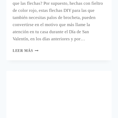
que las flechas? Por supuesto, hechas con fieltro
de color rojo, estas flechas DIY para las que
también necesitas palos de brocheta, pueden
convertirse en el motivo que más llame la
atención en tu casa durante el Día de San
Valentín, en los días anteriores y por…
FLECHAS
LEER MÁS
DE
AMOR
PARA
DECORAR
EN
SAN
VALENTÍN.