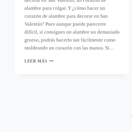
decorar en San Valentín; un corazón de
alambre para colgar. Y ¿cómo hacer un
corazón de alambre para decorar en San
Valentín? Pues aunque puede parecerte
difícil, si consigues un alambre no demasiado
grueso, podrás hacerlo tan fácilmente como
moldeando un corazón con las manos. Si…
UN
LEER MÁS
CORAZÓN
DE
ALAMBRE
PARA
DECORAR
EN
SAN
VALENTÍN.