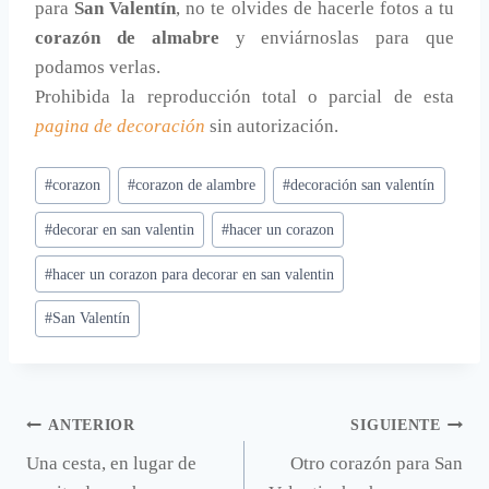
para
San Valentín
, no te olvides de hacerle fotos a tu
corazón de almabre
y enviárnoslas para que
podamos verlas.
Prohibida la reproducción total o parcial de esta
pagina de decoración
sin autorización.
Etiquetas
#
corazon
#
corazon de alambre
#
decoración san valentín
de
#
decorar en san valentin
#
hacer un corazon
la
entrada:
#
hacer un corazon para decorar en san valentin
#
San Valentín
Navegación
ANTERIOR
SIGUIENTE
Una cesta, en lugar de
Otro corazón para San
de