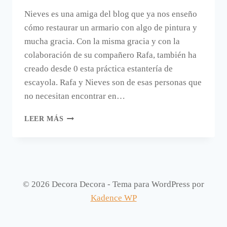
Nieves es una amiga del blog que ya nos enseño
cómo restaurar un armario con algo de pintura y
mucha gracia. Con la misma gracia y con la
colaboración de su compañero Rafa, también ha
creado desde 0 esta práctica estantería de
escayola. Rafa y Nieves son de esas personas que
no necesitan encontrar en…
HACER
LEER MÁS
UNA
ESTANTERÍA
DE
ESCAYOLA
COMO
LA
© 2026 Decora Decora - Tema para WordPress por
DE
Kadence WP
NIEVES
Y
RAFA.