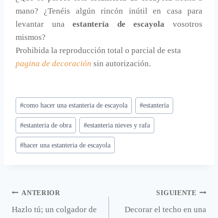
mano? ¿Tenéis algún rincón inútil en casa para
levantar una
estantería de escayola
vosotros
mismos?
Prohibida la reproducción total o parcial de esta
pagina de decoración
sin autorización.
Etiquetas
#
como hacer una estanteria de escayola
#
estantería
de
#
estanteria de obra
#
estanteria nieves y rafa
la
entrada:
#
hacer una estanteria de escayola
Navegación
ANTERIOR
SIGUIENTE
Hazlo tú; un colgador de
Decorar el techo en una
de