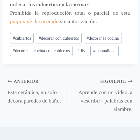
ordenar los
cubiertos en la cocina
?
Prohibida la reproducción total o parcial de esta
pagina de decoración
sin autorización.
Etiquetas
#
cubiertos
#
decorar con cubiertos
#
decorar la cocina
de
#
decorar la cocina con cubiertos
#
diy
#
manualidad
la
entrada:
Navegación
ANTERIOR
SIGUIENTE
Esta cerámica, no solo
Aprende con un vídeo, a
de
decora paredes de baño.
«escribir» palabras con
entradas
alambre.