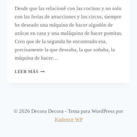
Desde que las relacioné con las cocinas y no solo
con las ferias de atracciones y los circos, siempre
he deseado una máquina de hacer algodón de
azúcar en casa y una maláquina de hacer pomitas.
Creo que de la segunda he encontrado esa,
precisamente la que deseaba, la que soñaba, la
máquina de hacer…
UNA
LEER MÁS
MÁQUINA
DE
PALOMITAS
PARA
COCINAS
GRANDES,
© 2026 Decora Decora - Tema para WordPress por
MUY
Kadence WP
GRANDES.