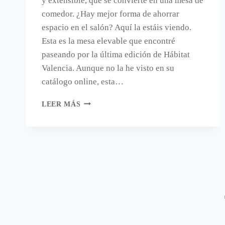
y extensible, que se convierte en una mesa de
comedor. ¿Hay mejor forma de ahorrar
espacio en el salón? Aquí la estáis viendo.
Esta es la mesa elevable que encontré
paseando por la última edición de Hábitat
Valencia. Aunque no la he visto en su
catálogo online, esta…
UNA
LEER MÁS
MESA
DE
CENTRO
QUE
SE
CONVIERTE
EN
MESA
DE
COMEDOR.