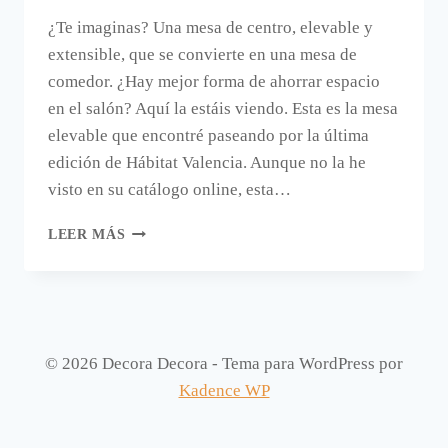
¿Te imaginas? Una mesa de centro, elevable y
extensible, que se convierte en una mesa de
comedor. ¿Hay mejor forma de ahorrar espacio
en el salón? Aquí la estáis viendo. Esta es la mesa
elevable que encontré paseando por la última
edición de Hábitat Valencia. Aunque no la he
visto en su catálogo online, esta…
UNA
LEER MÁS
MESA
DE
CENTRO
QUE
SE
CONVIERTE
© 2026 Decora Decora - Tema para WordPress por
EN
Kadence WP
MESA
DE
COMEDOR.