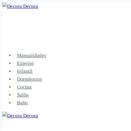
Saltar
al
contenido
Manualidades
Exterior
Infantil
Dormitorios
Cocina
Salón
Baño