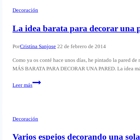
un
Decoración
poema.
La idea barata para decorar una 
Por
Cristina Sanjose
22 de febrero de 2014
Como ya os conté hace unos días, he pintado la pared de 
MÁS BARATA PARA DECORAR UNA PARED. La idea más bar
La
Leer más
idea
barata
para
decorar
Decoración
una
pared.
Varios espejos decorando una sola