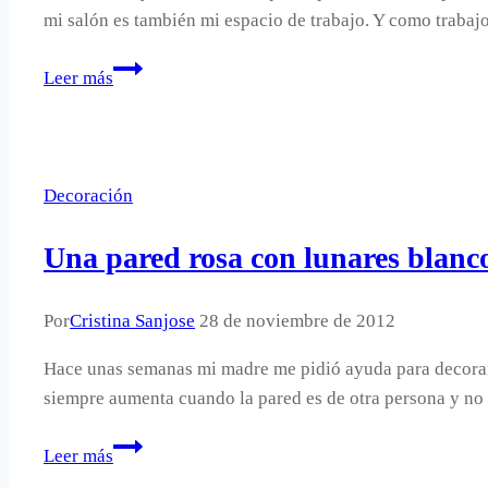
mi salón es también mi espacio de trabajo. Y como trabaj
He
Leer más
pintado
una
pared
de
Decoración
pizarra.
Una pared rosa con lunares blanco
Por
Cristina Sanjose
28 de noviembre de 2012
Hace unas semanas mi madre me pidió ayuda para decorar u
siempre aumenta cuando la pared es de otra persona y no 
Una
Leer más
pared