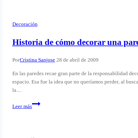
rosa
con
lunares
Decoración
blancos.
Historia de cómo decorar una par
Por
Cristina Sanjose
28 de abril de 2009
En las paredes recae gran parte de la responsabilidad de
espacio. Esa fue la idea que no queríamos perder, al bus
la…
Historia
Leer más
de
cómo
decorar
una