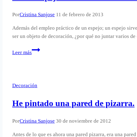
Por
Cristina Sanjose
11 de febrero de 2013
Además del empleo práctico de un espejo; un espejo sirve 
ser un objeto de decoración, ¿por qué no juntar varios d
Varios
Leer más
espejos
decorando
una
sola
Decoración
pared.
He pintado una pared de pizarra.
Por
Cristina Sanjose
30 de noviembre de 2012
Antes de lo que es ahora una pared pizarra, era una pared 