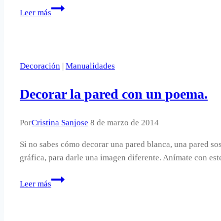
4
Leer más
propuestas
para
decorar
una
Decoración
|
Manualidades
pared
con
Decorar la pared con un poema.
pintura.
Por
Cristina Sanjose
8 de marzo de 2014
Si no sabes cómo decorar una pared blanca, una pared sos
gráfica, para darle una imagen diferente. Anímate con e
Decorar
Leer más
la
pared
con