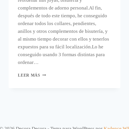
reordenar mis joyas, bisutería y
complementos de adorno personal.Al fin,
después de todo este tiempo, he conseguido
ordenar todos los collares, pendientes,
anillos y otros complementos de bisutería, y
al mismo tiempo decorar con ellos y tenerlos
expuestos para su fácil localización.Lo he
conseguido usando 3 formas distintas para
ordenar…
TRES
LEER MÁS
IDEAS
PARA
GUARDAR
Y
DECORAR
CON
COLLARES
Y
© 2026 Decora Decora - Tema para WordPress por
Kadence W
PENDIENTES