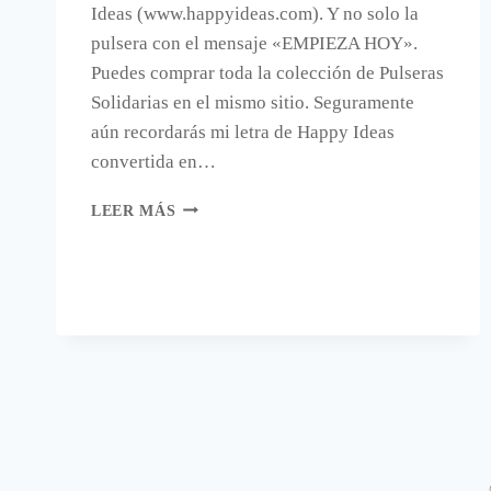
Ideas (www.happyideas.com). Y no solo la
pulsera con el mensaje «EMPIEZA HOY».
Puedes comprar toda la colección de Pulseras
Solidarias en el mismo sitio. Seguramente
aún recordarás mi letra de Happy Ideas
convertida en…
NO
LEER MÁS
TE
QUEDES
SIN
UNA
PULSERA
SOLIDARIA.