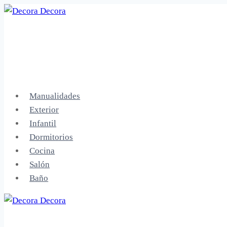
Saltar
al
contenido
Manualidades
Exterior
Infantil
Dormitorios
Cocina
Salón
Baño