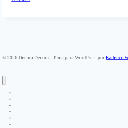
ramos
de
botones
para
decorar.
© 2026 Decora Decora - Tema para WordPress por
Kadence 
Manualidades
Exterior
Infantil
Dormitorios
Cocina
Salón