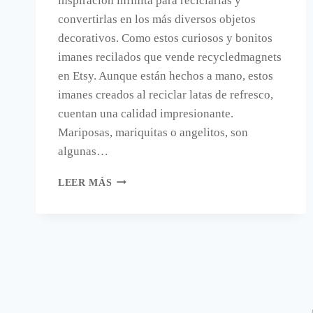
inspiración infinita para reciclarlas y
convertirlas en los más diversos objetos
decorativos. Como estos curiosos y bonitos
imanes recilados que vende recycledmagnets
en Etsy. Aunque están hechos a mano, estos
imanes creados al reciclar latas de refresco,
cuentan una calidad impresionante.
Mariposas, mariquitas o angelitos, son
algunas…
IMANES
LEER MÁS
DECORATIVOS
RECICLANDO
LATAS
DE
REFRESCO.