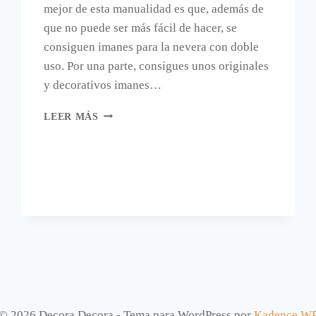
mejor de esta manualidad es que, además de
que no puede ser más fácil de hacer, se
consiguen imanes para la nevera con doble
uso. Por una parte, consigues unos originales
y decorativos imanes…
IMANES
LEER MÁS
PARA
LA
NEVERA
RECICLANDO
LATAS.
© 2026 Decora Decora - Tema para WordPress por
Kadence W