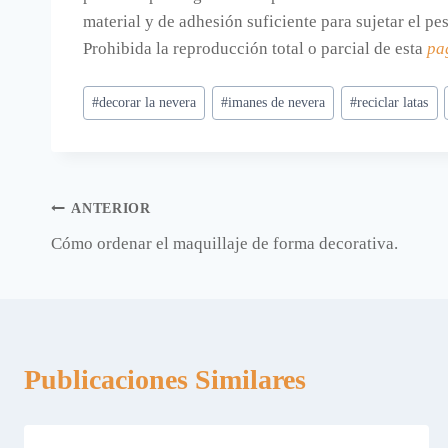
material y de adhesión suficiente para sujetar el p
Prohibida la reproducción total o parcial de esta
pa
Etiquetas
#
decorar la nevera
#
imanes de nevera
#
reciclar latas
de
la
entrada:
Navegación
ANTERIOR
Cómo ordenar el maquillaje de forma decorativa.
de
entradas
Publicaciones Similares