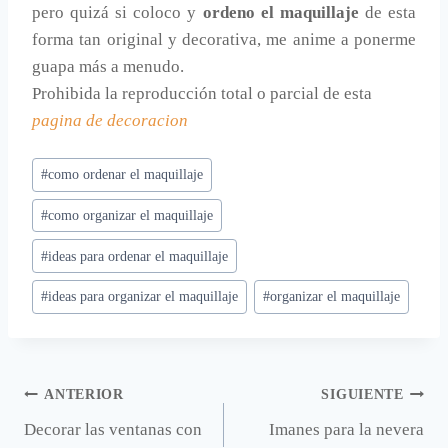
pero quizá si coloco y
ordeno el maquillaje
de esta
forma tan original y decorativa, me anime a ponerme
guapa más a menudo.
Prohibida la reproducción total o parcial de esta
pagina de decoracion
Etiquetas
#
como ordenar el maquillaje
de
#
como organizar el maquillaje
la
entrada:
#
ideas para ordenar el maquillaje
#
ideas para organizar el maquillaje
#
organizar el maquillaje
Navegación
ANTERIOR
SIGUIENTE
Decorar las ventanas con
Imanes para la nevera
de