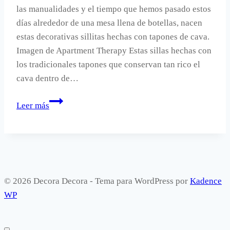
las manualidades y el tiempo que hemos pasado estos
días alrededor de una mesa llena de botellas, nacen
estas decorativas sillitas hechas con tapones de cava.
Imagen de Apartment Therapy Estas sillas hechas con
los tradicionales tapones que conservan tan rico el
cava dentro de…
Sillas
Leer más
decorativas
con
tapones
de
cava.
© 2026 Decora Decora - Tema para WordPress por
Kadence
WP