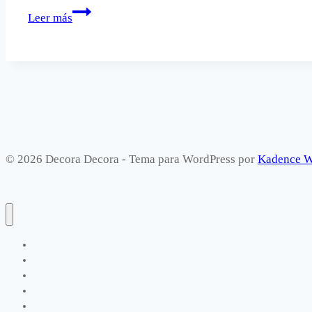
¿Hacer
Leer más
reformas
sin
sorpresas?
Es
posible
© 2026 Decora Decora - Tema para WordPress por
Kadence 
Manualidades
Exterior
Infantil
Dormitorios
Cocina