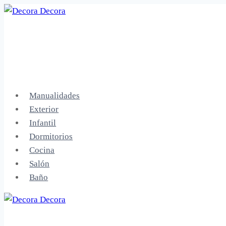
Saltar
al
contenido
Manualidades
Exterior
Infantil
Dormitorios
Cocina
Salón
Baño