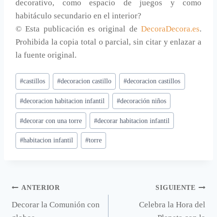
decorativo, como espacio de juegos y como
habitáculo secundario en el interior?
© Esta publicación es original de
DecoraDecora.es
.
Prohibida la copia total o parcial, sin citar y enlazar a
la fuente original.
Etiquetas
#
castillos
#
decoracion castillo
#
decoracion castillos
de
#
decoracion habitacion infantil
#
decoración niños
la
entrada:
#
decorar con una torre
#
decorar habitacion infantil
#
habitacion infantil
#
torre
Navegación
ANTERIOR
SIGUIENTE
Decorar la Comunión con
Celebra la Hora del
de