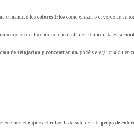
que transmiten los
colores frios
como el azul o el verde en su to
ación
, quizá un dormitorio o una sala de estudio, esta es la
comb
ción de relajación y concentración
, podéis elegir cualquier
c
 no en vano el
rojo
es el
color
destacado de este
grupo de color