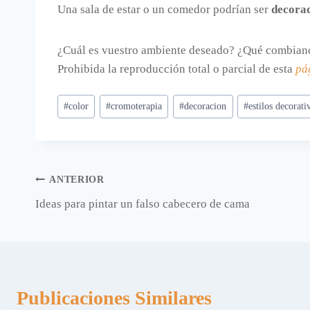
Una sala de estar o un comedor podrían ser
decora
¿Cuál es vuestro ambiente deseado? ¿Qué combianc
Prohibida la reproducción total o parcial de esta
pá
Etiquetas
#
color
#
cromoterapia
#
decoracion
#
estilos decorati
de
la
entrada:
Navegación
ANTERIOR
Ideas para pintar un falso cabecero de cama
de
entradas
Publicaciones Similares