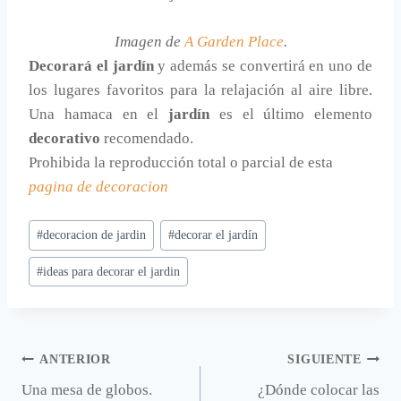
Imagen de
A Garden Place
.
Decorará el jardín
y además se convertirá en uno de
los lugares favoritos para la relajación al aire libre.
Una hamaca en el
jardín
es el último elemento
decorativo
recomendado.
Prohibida la reproducción total o parcial de esta
pagina de decoracion
Etiquetas
#
decoracion de jardin
#
decorar el jardín
de
#
ideas para decorar el jardin
la
entrada:
Navegación
ANTERIOR
SIGUIENTE
Una mesa de globos.
¿Dónde colocar las