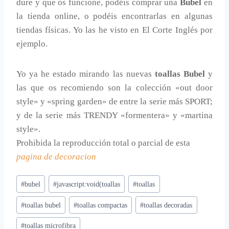
dure y que os funcione, podéis comprar una
Bubel
en
la tienda online, o podéis encontrarlas en algunas
tiendas físicas. Yo las he visto en El Corte Inglés por
ejemplo.
Yo ya he estado mirando las nuevas
toallas Bubel
y
las que os recomiendo son la colección «out door
style» y «spring garden» de entre la serie más SPORT;
y de la serie más TRENDY «formentera» y «martina
style».
Prohibida la reproducción total o parcial de esta
pagina de decoracion
Etiquetas
#
bubel
#
javascript:void(toallas
#
toallas
de
#
toallas bubel
#
toallas compactas
#
toallas decoradas
la
entrada:
#
toallas microfibra