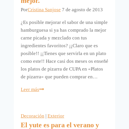
mejor.
namorados.
Por
Cristina Sanjose
7 de agosto de 2013
¿Es posible mejorar el sabor de una simple
hamburguesa si ya has comprado la mejor
carne picada y mezclado con tus
ingredientes favoritos? ¡¡Claro que es
posible!! ¡¡Tienes que servirla en un plato
como este!! Hace casi dos meses os enseñé
los platos de pizarra de CUPA en «Platos
de pizarra» que pueden comprar en…
Así
Leer más
una
hamburguesa
sabe
Decoración
|
Exterior
mejor.
El yute es para el verano y