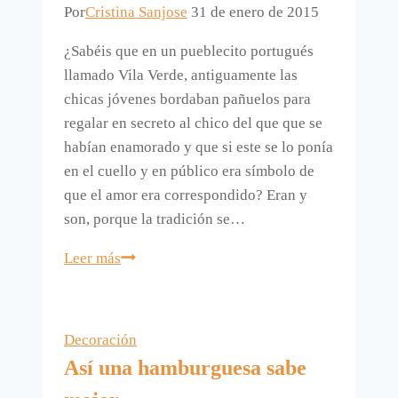
Por
Cristina Sanjose
31 de enero de 2015
¿Sabéis que en un pueblecito portugués
llamado Vila Verde, antiguamente las
chicas jóvenes bordaban pañuelos para
regalar en secreto al chico del que que se
habían enamorado y que si este se lo ponía
en el cuello y en público era símbolo de
que el amor era correspondido? Eran y
son, porque la tradición se…
Regalos
Leer más
inspirados
en
los
Decoración
lenços
Así una hamburguesa sabe
de