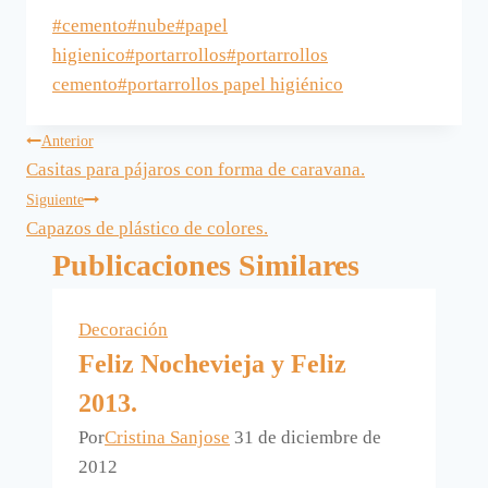
Etiquetas
#
cemento
#
nube
#
papel
de
higienico
#
portarrollos
#
portarrollos
la
cemento
#
portarrollos papel higiénico
entrada:
Navegación
Anterior
Casitas para pájaros con forma de caravana.
de
Siguiente
Capazos de plástico de colores.
entradas
Publicaciones Similares
Decoración
Feliz Nochevieja y Feliz
2013.
Por
Cristina Sanjose
31 de diciembre de
2012