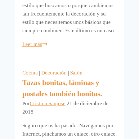
estilo que buscamos o porque cambiemos
tan frecuentemente la decoración y su
estilo que necesitemos unos básicos que
siempre combinen. Este último es mi caso.
Marcos
Leer más
de
Casa
Chic;
Cocina
|
Decoración
|
Salón
los
Tazas bonitas, láminas y
básicos
postales también bonitas.
en
la
Por
Cristina Sanjose
21 de diciembre de
decoración
2015
Seguro que os ha pasado. Navegamos por
Internet, pinchamos un enlace, otro enlace,