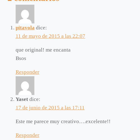
el
verano
y
pitavola
dice:
los
11 de mayo de 2015 a las 22:07
sacos
que original! me encanta
de
Bsos
yute
se
Responder
pueden
reciclar
Yaset
dice:
17 de junio de 2015 a las 17:11
Este me parece muy creativo….excelente!!
Responder