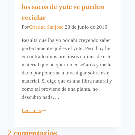
los sacos de yute se pueden
reciclar
Por
Cristina Sanjose
28 de junio de 2016
Resulta que iba yo por ahí creyendo saber
perfectamente qué es el yute. Pero hoy he
encontrado unos preciosos cojines de este
material que he querido enseñaros y me ha
dado por ponerme a investigar sobre este
material. Si digo que es una fibra natural y
como tal proviene de una planta, no
descubro nada….
El
Leer más
yute
es
2 comentarios
para