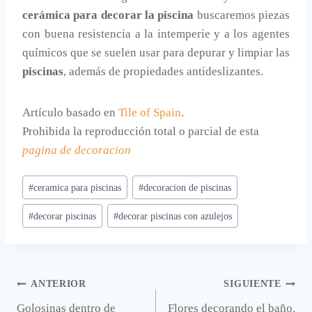
cerámica para decorar la piscina
buscaremos piezas
con buena resistencia a la intemperie y a los agentes
químicos que se suelen usar para depurar y limpiar las
piscinas
, además de propiedades antideslizantes.
Artículo basado en
Tile of Spain
.
Prohibida la reproducción total o parcial de esta
pagina de decoracion
Etiquetas
#
ceramica para piscinas
#
decoracion de piscinas
de
#
decorar piscinas
#
decorar piscinas con azulejos
la
entrada:
Navegación
ANTERIOR
SIGUIENTE
Golosinas dentro de
Flores decorando el baño.