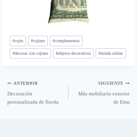
Etiquetas
#
cojin
#
cojines
#
complementos
de
#
decorar con cojines
#
objetos decorativos
#
tienda online
la
entrada:
Navegación
ANTERIOR
SIGUIENTE
Decoración
Más mobiliario exterior
de
personalizada de flor4u
de Emu
entradas