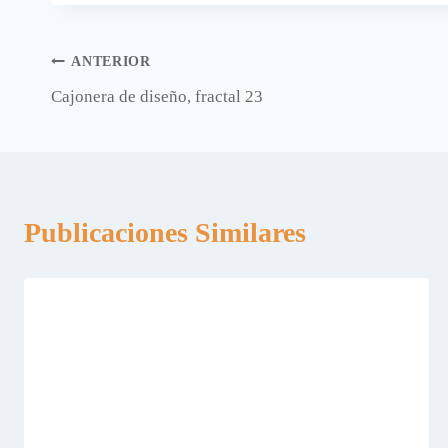
entrada:
Navegación
ANTERIOR
Cajonera de diseño, fractal 23
de
entradas
Publicaciones Similares