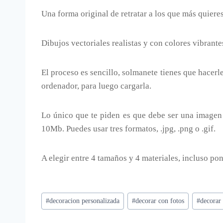
Una forma original de retratar a los que más quieres
Dibujos vectoriales realistas y con colores vibrant
El proceso es sencillo, solmanete tienes que hacerl
ordenador, para luego cargarla.
Lo único que te piden es que debe ser una imagen
10Mb. Puedes usar tres formatos, .jpg, .png o .gif.
A elegir entre 4 tamaños y 4 materiales, incluso p
Etiquetas
#
decoracion personalizada
#
decorar con fotos
#
decorar
de
la