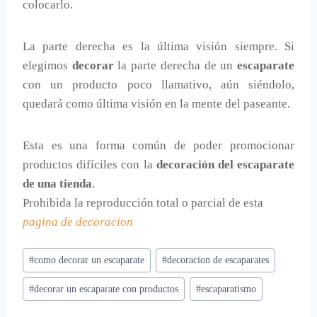
colocarlo.
La parte derecha es la última visión siempre. Si
elegimos
decorar
la parte derecha de un
escaparate
con un producto poco llamativo, aún siéndolo,
quedará como última visión en la mente del paseante.
Esta es una forma común de poder promocionar
productos difíciles con la
decoración del escaparate
de una tienda
.
Prohibida la reproducción total o parcial de esta
pagina de decoracion
Etiquetas
#
como decorar un escaparate
#
decoracion de escaparates
de
#
decorar un escaparate con productos
#
escaparatismo
la
entrada: