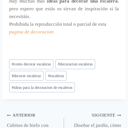
Hay muchas más
ideas para decorar una escalera
,
pero espero que estás os sirvan de inspiración si la
necesitáis.
Prohibida la reproducción total o parcial de esta
pagina de decoracion
Etiquetas
#
como decorar escaleras
#
decoracion escaleras
de
#
decorar escaleras
#
escaleras
la
entrada:
#
ideas para la decoracion de escaleras
Navegación
ANTERIOR
SIGUIENTE
Cubitos de hielo con
Diseñar el jardín, cómo