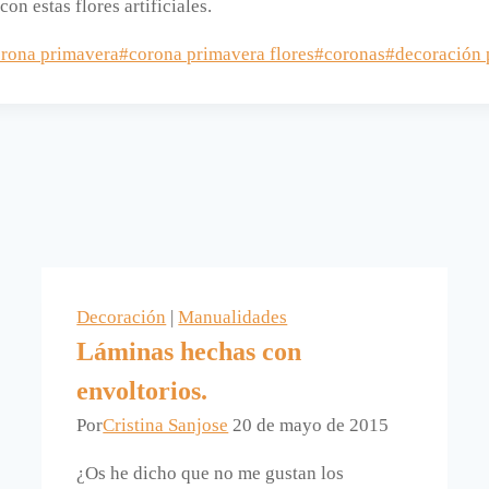
on estas flores artificiales.
rona primavera
#
corona primavera flores
#
coronas
#
decoración 
Decoración
|
Manualidades
Láminas hechas con
envoltorios.
Por
Cristina Sanjose
20 de mayo de 2015
¿Os he dicho que no me gustan los