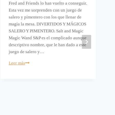
Fred and Friends lo han vuelto a conseguir.
Esta vez me sorprenden con un juego de
salero y pimentero con los que llenar de
magia la mesa. DIVERTIDOS Y MÁGICOS
SALERO Y PIMENTERO. Salt and Magic
Magic Wand S&P es el complicado aunque
descriptivo nombre, que le han dado a este
juego de salero y…
Un
Leer más
poco
de
magia
para
tu
mesa.