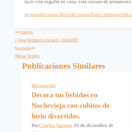
lucir con orgullo en casa, esta corona de primavera c
Etiquetas
#
corona
#
corona flores
#
corona flores primavera
#
co
de
la
Navegación
Anterior
entrada:
¿Una lámpara pizarra infantil?
de
Siguiente
Mesa limón
entradas
Publicaciones Similares
Decoración
Decora tus bebidas en
Nochevieja con cubitos de
hielo divertidos.
Por
Cristina Sanjose
29 de diciembre de