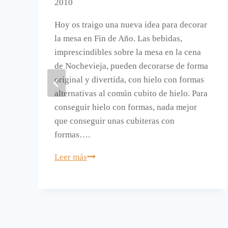
2010
o
Hoy os traigo una nueva idea para decorar
la mesa en Fin de Año. Las bebidas,
imprescindibles sobre la mesa en la cena
de Nochevieja, pueden decorarse de forma
original y divertida, con hielo con formas
alternativas al común cubito de hielo. Para
conseguir hielo con formas, nada mejor
que conseguir unas cubiteras con
formas….
Decora
Leer más
tus
bebidas
en
Nochevieja
con