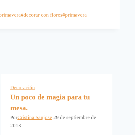
primavera
#
decorar con flores
#
primavera
Decoración
Un poco de magia para tu
mesa.
Por
Cristina Sanjose
29 de septiembre de
2013