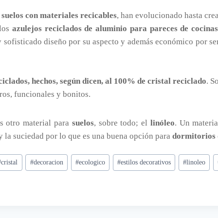
n
suelos con materiales recicables
, han evolucionado hasta cre
 los
azulejos reciclados de aluminio para pareces de cocinas
 y sofisticado diseño por su aspecto y además económico por se
eciclados, hechos, según dicen, al 100% de cristal reciclado
. S
ros, funcionales y bonitos.
s otro material para
suelos
, sobre todo; el
linóleo
. Un materi
y la suciedad por lo que es una buena opción para
dormitorios 
#
cristal
#
decoracion
#
ecologico
#
estilos decorativos
#
linoleo