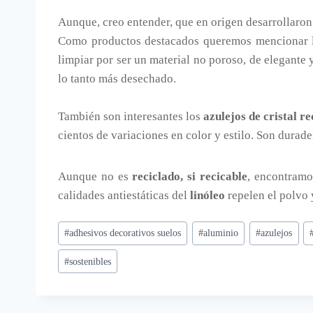
Aunque, creo entender, que en origen desarrollaro
Como productos destacados queremos mencionar
limpiar por ser un material no poroso, de elegante
lo tanto más desechado.
También son interesantes los
azulejos de cristal r
cientos de variaciones en color y estilo. Son durade
Aunque no es
reciclado, si recicable
, encontramo
calidades antiestáticas del
linóleo
repelen el polvo 
Etiquetas
#
adhesivos decorativos suelos
#
aluminio
#
azulejos
de
#
sostenibles
la
entrada: