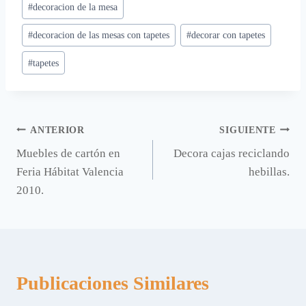
#
decoracion de la mesa
de
#
decoracion de las mesas con tapetes
#
decorar con tapetes
la
entrada:
#
tapetes
Navegación
ANTERIOR
SIGUIENTE
Muebles de cartón en
Decora cajas reciclando
de
Feria Hábitat Valencia
hebillas.
entradas
2010.
Publicaciones Similares