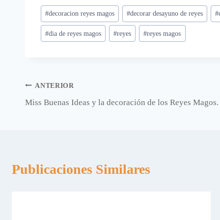
Etiquetas
#
decoracion reyes magos
#
decorar desayuno de reyes
#
de
#
dia de reyes magos
#
reyes
#
reyes magos
la
entrada:
Navegación
ANTERIOR
Miss Buenas Ideas y la decoración de los Reyes Magos.
de
entradas
Publicaciones Similares