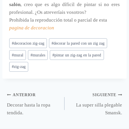
salón
, creo que es algo díficil de pintar si no eres
profesional. ¿Os atreveríais vosotros?
Prohibida la reproducción total o parcial de esta
pagina de decoracion
Etiquetas
#
decoracion zig-zag
#
decorar la pared con un zig zag
de
#
mural
#
murales
#
pintar un zig-zag en la pared
la
entrada:
#
zig-zag
Navegación
ANTERIOR
SIGUIENTE
Decorar hasta la ropa
La super silla plegable
de
tendida.
Smansk.
entradas