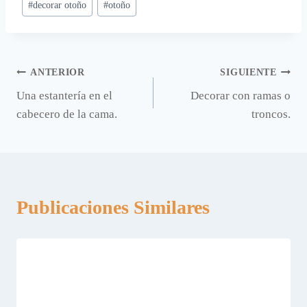
#
decorar otoño
#
otoño
la
entrada:
Navegación
ANTERIOR
SIGUIENTE
Una estantería en el
Decorar con ramas o
de
cabecero de la cama.
troncos.
entradas
Publicaciones Similares