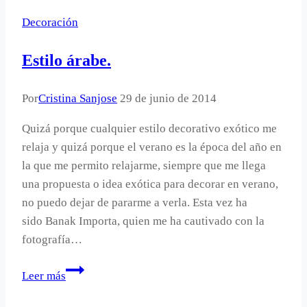
una
Decoración
boda
con
Estilo árabe.
luz.
Por
Cristina Sanjose
29 de junio de 2014
Quizá porque cualquier estilo decorativo exótico me
relaja y quizá porque el verano es la época del año en
la que me permito relajarme, siempre que me llega
una propuesta o idea exótica para decorar en verano,
no puedo dejar de pararme a verla. Esta vez ha
sido Banak Importa, quien me ha cautivado con la
fotografía…
Estilo
Leer más
árabe.