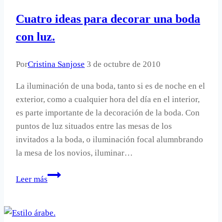
para
Cuatro ideas para decorar una boda
decorar
el
con luz.
dormitorio.
Por
Cristina Sanjose
3 de octubre de 2010
La iluminación de una boda, tanto si es de noche en el
exterior, como a cualquier hora del día en el interior,
es parte importante de la decoración de la boda. Con
puntos de luz situados entre las mesas de los
invitados a la boda, o iluminación focal alumnbrando
la mesa de los novios, iluminar…
Cuatro
Leer más
ideas
para
decorar