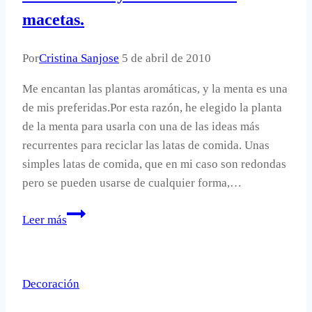
macetas.
Por
Cristina Sanjose
5 de abril de 2010
Me encantan las plantas aromáticas, y la menta es una
de mis preferidas.Por esta razón, he elegido la planta
de la menta para usarla con una de las ideas más
recurrentes para reciclar las latas de comida. Unas
simples latas de comida, que en mi caso son redondas
pero se pueden usarse de cualquier forma,…
Recicla
Leer más
latas
y
conviértelas
Decoración
en
macetas.