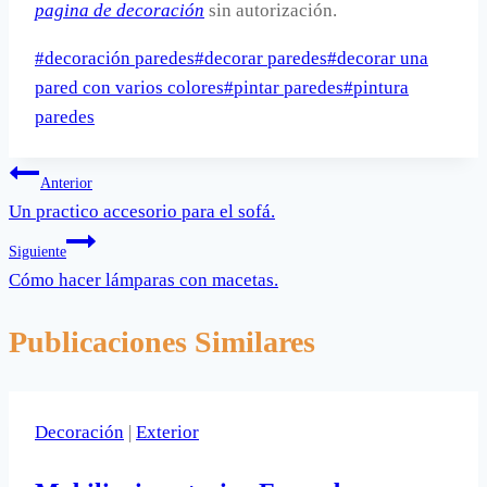
pagina de decoración
sin autorización.
Etiquetas
#
decoración paredes
#
decorar paredes
#
decorar una
de
pared con varios colores
#
pintar paredes
#
pintura
la
paredes
entrada:
Navegación
Anterior
Un practico accesorio para el sofá.
de
Siguiente
entradas
Cómo hacer lámparas con macetas.
Publicaciones Similares
Decoración
|
Exterior