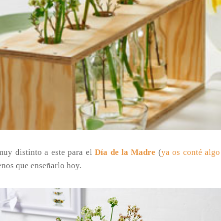
muy distinto a este para el
Día de la Madre
(
ya os conté algo
nos que enseñarlo hoy.