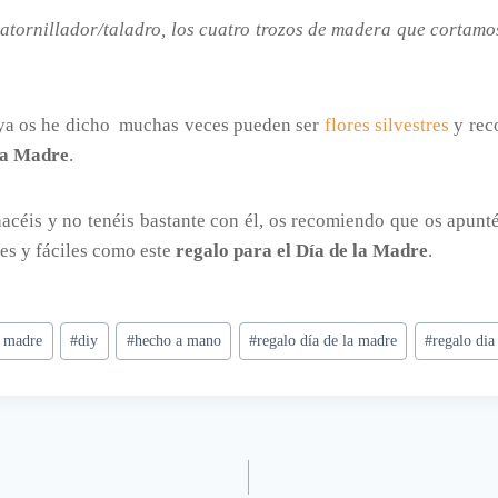
 atornillador/taladro, los cuatro trozos de madera que cortamo
 ya os he dicho muchas veces pueden ser
flores silvestres
y reco
 la Madre
.
hacéis y no tenéis bastante con él, os recomiendo que os apunt
les y fáciles como este
regalo para el Día de la Madre
.
a madre
#
diy
#
hecho a mano
#
regalo día de la madre
#
regalo di