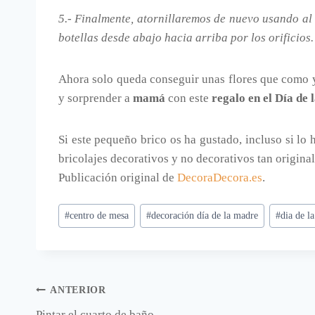
5.- Finalmente, atornillaremos de nuevo usando al
botellas desde abajo hacia arriba por los orificios.
Ahora solo queda conseguir unas flores que como
y sorprender a
mamá
con este
regalo en el Día de
Si este pequeño brico os ha gustado, incluso si lo 
bricolajes decorativos y no decorativos tan origina
Publicación original de
DecoraDecora.es
.
Etiquetas
#
centro de mesa
#
decoración día de la madre
#
dia de l
de
la
entrada:
Navegación
ANTERIOR
Pintar el cuarto de baño.