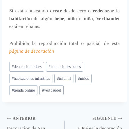
Si estáis buscando
crear
desde cero o
redecorar
la
habitación
de algún
bebé
,
niño
o
niña
,
Vertbaudet
está en rebajas.
Prohibida la reproducción total o parcial de esta
página de decoración
Etiquetas
#
decoracion bebes
#
habitaciones bebes
de
#
habitaciones infantiles
#
infantil
#
niños
la
entrada:
#
tienda online
#
vertbaudet
Navegación
ANTERIOR
SIGUIENTE
Decoracion de San
¿Qué es la decoración