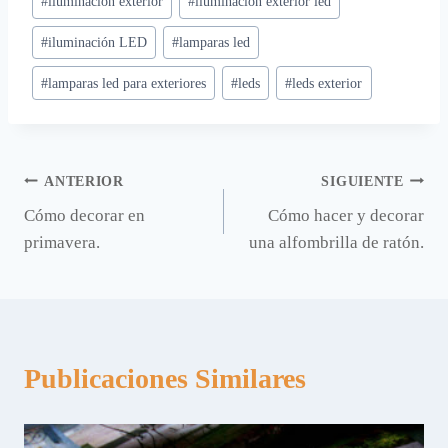
#
iluminacion exterior
#
iluminacion exterior led
de
#
iluminación LED
#
lamparas led
la
entrada:
#
lamparas led para exteriores
#
leds
#
leds exterior
Navegación
ANTERIOR
SIGUIENTE
Cómo decorar en
Cómo hacer y decorar
de
primavera.
una alfombrilla de ratón.
entradas
Publicaciones Similares