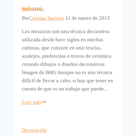
orientales.
mismo.
Por
Cristina Sanjose
11 de marzo de 2015
Los mosaicos son una técnica decorativa
utilizada desde hace siglos en muchas
culturas, que consiste en unir teselas,
azulejos, piedrecitas o trozos de cerámica
creando dibujos o diseños decorativos.
Imagen de BHG Aunque no es una técnica
difícil de llevar a cabo, si hay que tener en
cuenta de que es un trabajo que puede…
Cómo
Leer más
hacer
mosaicos
uno
Decoración
mismo.