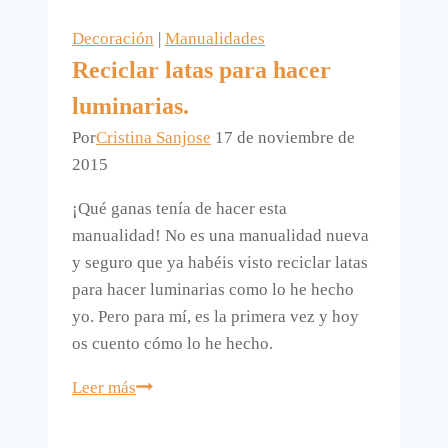
con
Decoración
|
Manualidades
una
Reciclar latas para hacer
pizarra.
luminarias.
Por
Cristina Sanjose
17 de noviembre de
2015
¡Qué ganas tenía de hacer esta
manualidad! No es una manualidad nueva
y seguro que ya habéis visto reciclar latas
para hacer luminarias como lo he hecho
yo. Pero para mí, es la primera vez y hoy
os cuento cómo lo he hecho.
Reciclar
Leer más
latas
para