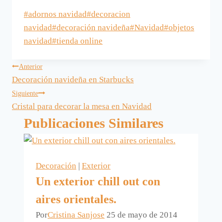
Etiquetas
#
adornos navidad
#
decoracion
de
navidad
#
decoración navideña
#
Navidad
#
objetos
la
navidad
#
tienda online
entrada:
Navegación
Anterior
Decoración navideña en Starbucks
de
Siguiente
Cristal para decorar la mesa en Navidad
entradas
Publicaciones Similares
Decoración
|
Exterior
Un exterior chill out con
aires orientales.
Por
Cristina Sanjose
25 de mayo de 2014