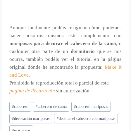
Aunque fácilmente podéis imaginar cómo podemos
hacer nosotros mismos este complemento con
mariposas para decorar el cabecero de la cama
, o
cualquier otra parte de un
dormitorio
que se nos
ocurra, también podéis ver el tutorial en la página
original dónde he encontrado la propuesta:
Make It
and Love
.
Prohibida la reproducción total o parcial de esta
pagina de decoración
sin autorización.
Etiquetas
#
cabecero
#
cabecero de cama
#
cabecero mariposas
de
#
decoracion mariposas
#
decorar el cabecero con mariposas
la
entrada:
#
mariposas