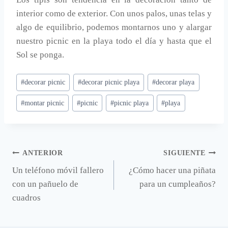
interior como de exterior. Con unos palos, unas telas y
algo de equilibrio, podemos montarnos uno y alargar
nuestro picnic en la playa todo el día y hasta que el
Sol se ponga.
Etiquetas
#
decorar picnic
#
decorar picnic playa
#
decorar playa
de
#
montar picnic
#
picnic
#
picnic playa
#
playa
la
entrada:
Navegación
ANTERIOR
SIGUIENTE
Un teléfono móvil fallero
¿Cómo hacer una piñata
de
con un pañuelo de
para un cumpleaños?
entradas
cuadros