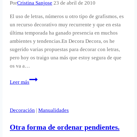
Por
Cristina Sanjose
23 de abril de 2010
El uso de letras, números u otro tipo de grafismos, es
un recurso decorativo muy recurrente y que en esta
última temporada ha ganado presencia en muchos
ambientes y tendencias.En Decora Decora, os he
sugerido varias propuestas para decorar con letras,
pero hoy os traigo una más que estoy segura de que
os va a…
Un
Leer más
cabecero
de
cama
Decoración
|
Manualidades
decorado
con
Otra forma de ordenar pendientes.
letras.