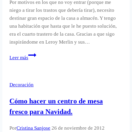
Por motivos en los que no voy entrar (porque me
niego a tirar los trastos que debería tirar), necesito
destinar gran espacio de la casa a almacén. Y tengo
una habitación que hasta que le he puesto solución,
era el cuarto trastero de la casa. Gracias a que sigo
inspirándome en Leroy Merlin y sus…
Idea
Leer más
para
almacenar
en
Decoración
casa.
Cómo hacer un centro de mesa
fresco para Navidad.
Por
Cristina Sanjose
26 de noviembre de 2012