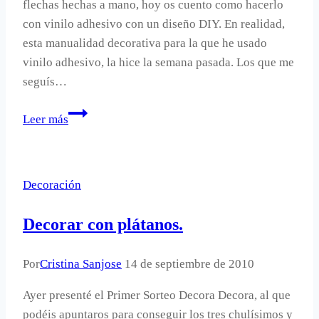
flechas hechas a mano, hoy os cuento como hacerlo
con vinilo adhesivo con un diseño DIY. En realidad,
esta manualidad decorativa para la que he usado
vinilo adhesivo, la hice la semana pasada. Los que me
seguís…
Decorar
Leer más
una
pared
con
Decoración
un
vinilo
Decorar con plátanos.
DIY.
Por
Cristina Sanjose
14 de septiembre de 2010
Ayer presenté el Primer Sorteo Decora Decora, al que
podéis apuntaros para conseguir los tres chulísimos y