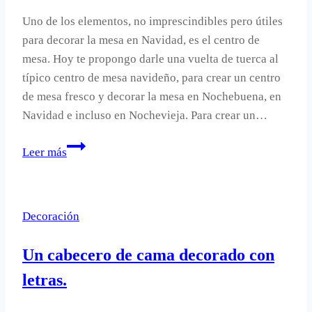
Uno de los elementos, no imprescindibles pero útiles
para decorar la mesa en Navidad, es el centro de
mesa. Hoy te propongo darle una vuelta de tuerca al
típico centro de mesa navideño, para crear un centro
de mesa fresco y decorar la mesa en Nochebuena, en
Navidad e incluso en Nochevieja. Para crear un…
Cómo
Leer más
hacer
un
centro
Decoración
de
mesa
Un cabecero de cama decorado con
fresco
para
letras.
Navidad.