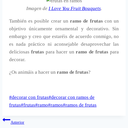
Imagen de
I Love You Fruit Bouquets
.
También es posible crear un
ramo de frutas
con un
objetivo únicamente ornamental y decorativo. Sin
embargo y creo que estaréis de acuerdo conmigo, no
es nada práctico ni aconsejable desaprovechar las
deliciosas
frutas
para hacer un
ramo de frutas
para
decorar.
¿Os animáis a hacer un
ramo de frutas
?
Etiquetas
#
decorar con frutas
#
decorar con ramos de
de
frutas
#
frutas
#
ramo
#
ramos
#
ramos de frutas
la
Navegación
entrada:
Anterior