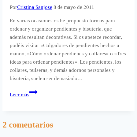
Por
Cristina Sanjose
8 de mayo de 2011
En varias ocasiones os he propuesto formas para
ordenar y organizar pendientes y bisutería, que
además resultan decorativas. Si os apetece recordar,
podéis visitar «Colgadores de pendientes hechos a
mano«, «Cómo ordenar pendienes y collares» o «Tres
ideas para ordenar pendientes«. Los pendientes, los
collares, pulseras, y demás adornos personales y
bisutería, suelen ser demasiado…
Otra
Leer más
forma
de
ordenar
2 comentarios
pendientes.