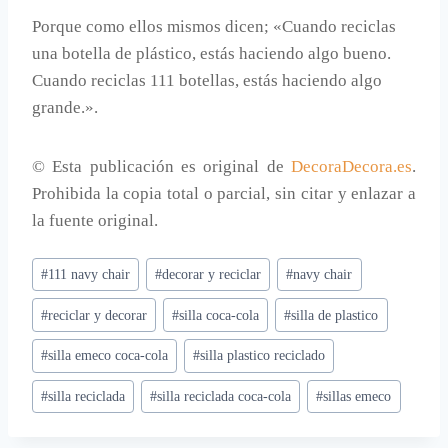
Porque como ellos mismos dicen; «Cuando reciclas
una botella de plástico, estás haciendo algo bueno.
Cuando reciclas 111 botellas, estás haciendo algo
grande.».
© Esta publicación es original de
DecoraDecora.es
.
Prohibida la copia total o parcial, sin citar y enlazar a
la fuente original.
Etiquetas
#
111 navy chair
#
decorar y reciclar
#
navy chair
de
#
reciclar y decorar
#
silla coca-cola
#
silla de plastico
la
entrada:
#
silla emeco coca-cola
#
silla plastico reciclado
#
silla reciclada
#
silla reciclada coca-cola
#
sillas emeco