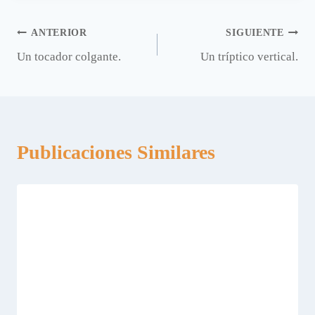
Navegación
ANTERIOR
SIGUIENTE
Un tocador colgante.
Un tríptico vertical.
de
entradas
Publicaciones Similares