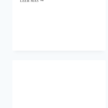
LEER MÁS
IDEA
PARA
DECORAR
CALABAZAS