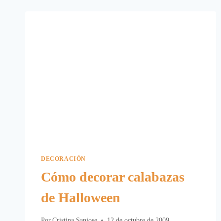
HALLOWEEN
CON
GLOBOS.
DECORACIÓN
Cómo decorar calabazas
de Halloween
Por
Cristina Sanjose
12 de octubre de 2009