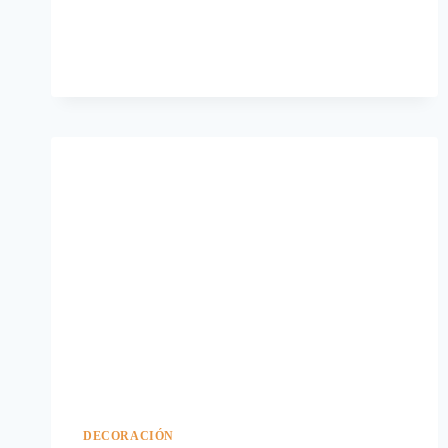
CALABAZAS
(DE
GOMA
EVA).
DECORACIÓN