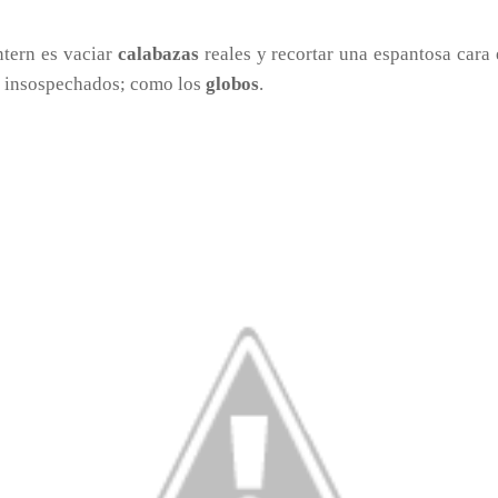
ntern es vaciar
calabazas
reales y recortar una espantosa car
s insospechados; como los
globos
.