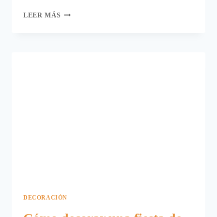
UNA
LEER MÁS
IDEA
PARA
DECORAR
UNA
FIESTA
DE
CARNAVAL.
DECORACIÓN