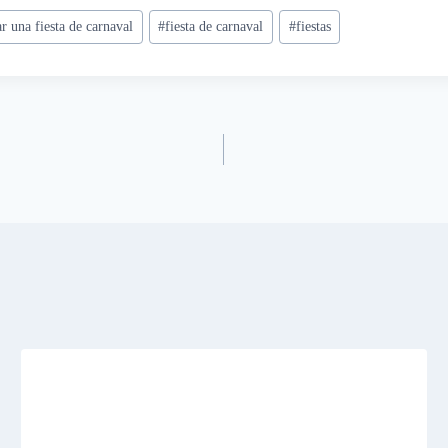
r una fiesta de carnaval
#
fiesta de carnaval
#
fiestas