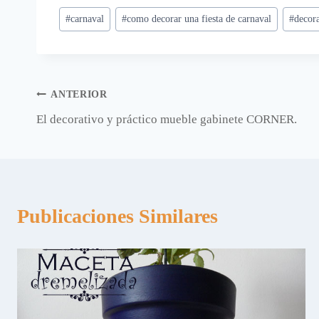
Etiquetas
#
carnaval
#
como decorar una fiesta de carnaval
#
decora
de
la
entrada:
Navegación
ANTERIOR
El decorativo y práctico mueble gabinete CORNER.
de
entradas
Publicaciones Similares