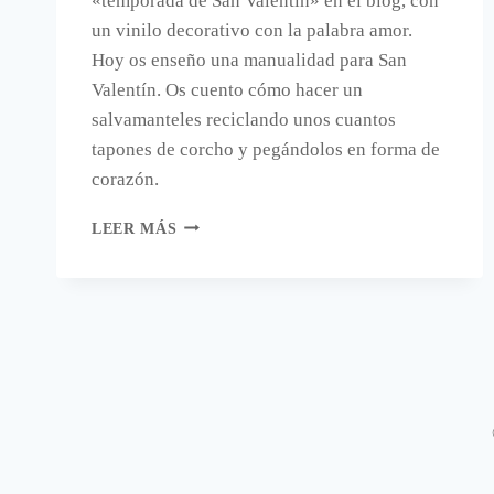
«temporada de San Valentín» en el blog, con
un vinilo decorativo con la palabra amor.
Hoy os enseño una manualidad para San
Valentín. Os cuento cómo hacer un
salvamanteles reciclando unos cuantos
tapones de corcho y pegándolos en forma de
corazón.
MANUALIDAD
LEER MÁS
PARA
SAN
VALENTÍN.
SALVAMANTELES
CORAZÓN
CON
CORCHOS.