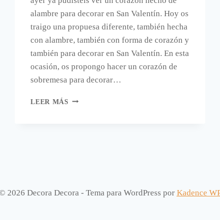
ayer ya pudisteis ver un corazón hecho de
alambre para decorar en San Valentín. Hoy os
traigo una propuesa diferente, también hecha
con alambre, también con forma de corazón y
también para decorar en San Valentín. En esta
ocasión, os propongo hacer un corazón de
sobremesa para decorar…
OTRO
LEER MÁS
CORAZÓN
PARA
SAN
VALENTIN,
HECHO
A
MANO
Y
© 2026 Decora Decora - Tema para WordPress por
Kadence W
CON
ALAMBRE.