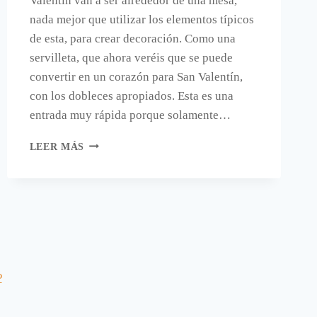
Valentín van a ser alrededor de una mesa,
nada mejor que utilizar los elementos típicos
de esta, para crear decoración. Como una
servilleta, que ahora veréis que se puede
convertir en un corazón para San Valentín,
con los dobleces apropiados. Esta es una
entrada muy rápida porque solamente…
¿TIENES
LEER MÁS
UNA
SERVILLETA
ROJA?
HAZ
UN
CORAZÓN
PARA
SAN
P
VALENTÍN.