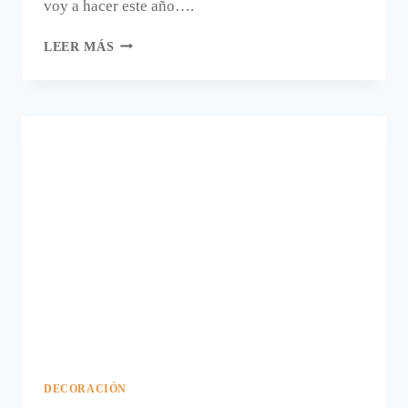
voy a hacer este año….
ILUMINACIÓN
LEER MÁS
DE
NAVIDAD
HECHA
A
MANO
DECORACIÓN