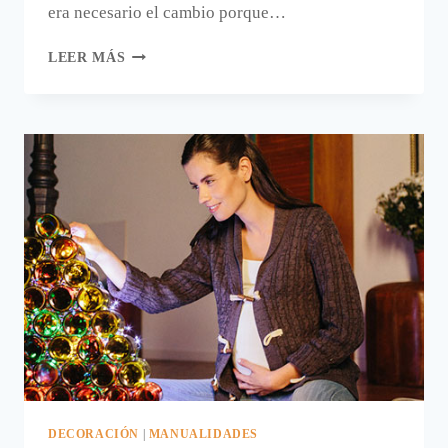
era necesario el cambio porque…
MI
LEER MÁS
ÁRBOL
DE
NAVIDAD
DE
TIZA.
DECORACIÓN
|
MANUALIDADES