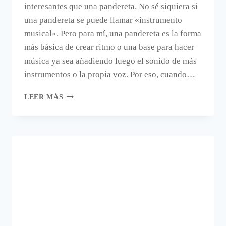
interesantes que una pandereta. No sé siquiera si
una pandereta se puede llamar «instrumento
musical». Pero para mí, una pandereta es la forma
más básica de crear ritmo o una base para hacer
música ya sea añadiendo luego el sonido de más
instrumentos o la propia voz. Por eso, cuando…
UNA
LEER MÁS
PANDERETA
PARA
DECORAR
EN
NAVIDAD